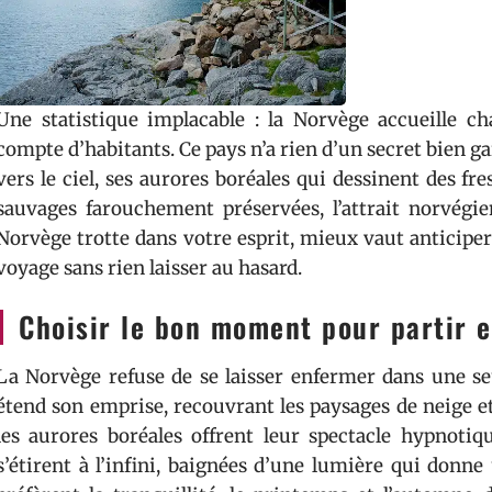
Une statistique implacable : la Norvège accueille c
compte d’habitants. Ce pays n’a rien d’un secret bien ga
vers le ciel, ses aurores boréales qui dessinent des fre
sauvages farouchement préservées, l’attrait norvégien
Norvège trotte dans votre esprit, mieux vaut anticiper
voyage sans rien laisser au hasard.
Choisir le bon moment pour partir 
La Norvège refuse de se laisser enfermer dans une seu
étend son emprise, recouvrant les paysages de neige et
les aurores boréales offrent leur spectacle hypnotiqu
s’étirent à l’infini, baignées d’une lumière qui donn