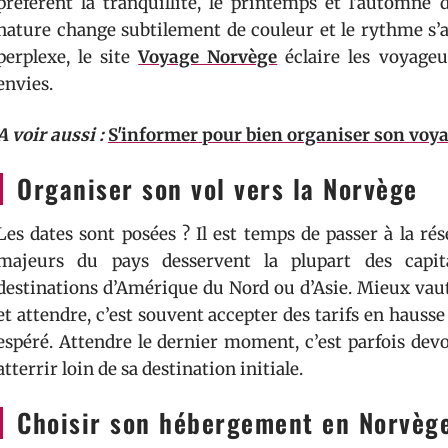
préfèrent la tranquillité, le printemps et l’automne
nature change subtilement de couleur et le rythme s’ap
perplexe, le site
Voyage Norvège
éclaire les voyageu
envies.
A voir aussi :
S'informer pour bien organiser son voyag
Organiser son vol vers la Norvège
Les dates sont posées ? Il est temps de passer à la rés
majeurs du pays desservent la plupart des capit
destinations d’Amérique du Nord ou d’Asie. Mieux vaut s
et attendre, c’est souvent accepter des tarifs en hausse
espéré. Attendre le dernier moment, c’est parfois dev
atterrir loin de sa destination initiale.
Choisir son hébergement en Norvèg