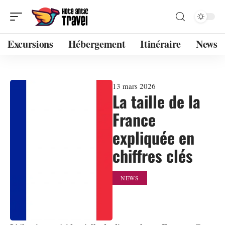
Excursions
Hébergement
Itinéraire
News
13 mars 2026
La taille de la
France
expliquée en
chiffres clés
NEWS