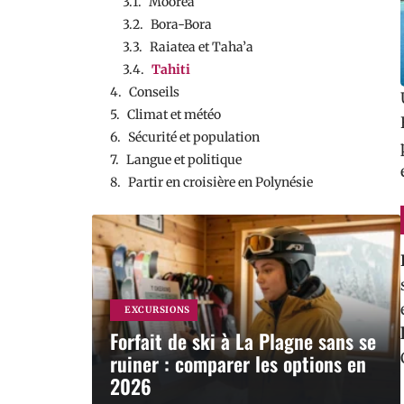
Moorea
Bora-Bora
Raiatea et Taha’a
Tahiti
Conseils
Climat et météo
Sécurité et population
Langue et politique
Partir en croisière en Polynésie
EXCURSIONS
Forfait de ski à La Plagne sans se
ruiner : comparer les options en
2026