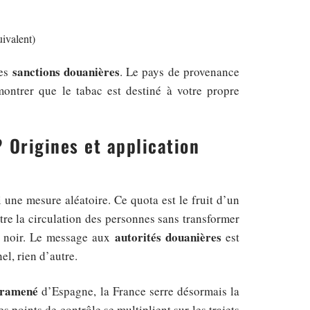
uivalent)
sanctions douanières
des
. Le pays de provenance
montrer que le tabac est destiné à votre propre
? Origines et application
i une mesure aléatoire. Ce quota est le fruit d’un
tre la circulation des personnes sans transformer
autorités douanières
é noir. Le message aux
est
el, rien d’autre.
 ramené
d’Espagne, la France serre désormais la
s points de contrôle se multiplient sur les trajets