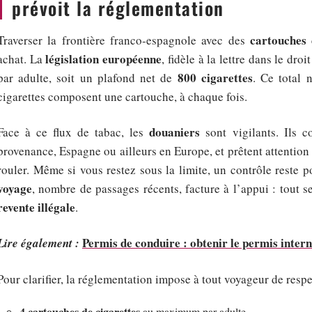
prévoit la réglementation
cartouches 
Traverser la frontière franco-espagnole avec des
législation européenne
achat. La
, fidèle à la lettre dans le droi
800 cigarettes
par adulte, soit un plafond net de
. Ce total 
cigarettes composent une cartouche, à chaque fois.
douaniers
Face à ce flux de tabac, les
sont vigilants. Ils c
provenance, Espagne ou ailleurs en Europe, et prêtent attention a
rouler. Même si vous restez sous la limite, un contrôle reste pos
voyage
, nombre de passages récents, facture à l’appui : tout
revente illégale
.
Permis de conduire : obtenir le permis inter
Lire également :
Pour clarifier, la réglementation impose à tout voyageur de respe
4 cartouches de cigarettes
au maximum par adulte