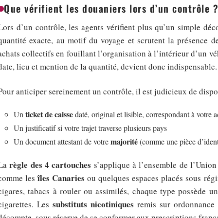
Que vérifient les douaniers lors d’un contrôle 
Lors d’un contrôle, les agents vérifient plus qu’un simple décom
quantité exacte, au motif du voyage et scrutent la présence 
achats collectifs en fouillant l’organisation à l’intérieur d’un 
date, lieu et mention de la quantité, devient donc indispensable.
Pour anticiper sereinement un contrôle, il est judicieux de dispo
ticket de caisse
Un
daté, original et lisible, correspondant à votre 
Un justificatif si votre trajet traverse plusieurs pays
majorité
Un document attestant de votre
(comme une pièce d’ident
règle des 4 cartouches
La
s’applique à l’ensemble de l’Union e
îles Canaries
comme les
ou quelques espaces placés sous régim
cigares, tabacs à rouler ou assimilés, chaque type possède un
substituts nicotiniques
cigarettes. Les
remis sur ordonnance s
décompte, sous réserve de se conformer aux prescriptions franç