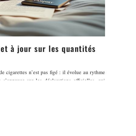
et à jour sur les quantités
e cigarettes n’est pas figé : il évolue au rythme
s’appuyer sur les déclarations officielles, qui
igarettes, cigares ou tabac à rouler selon le pays
 respecter, détaillent la directive UE 2020/262 et
és à vendre ces volumes à des particuliers. Autre
 postes frontières ou en aéroport, répondent à