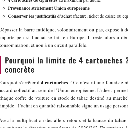
Provenance strictement Union européenne
Conserver les justificatifs d’achat
(facture, ticket de caisse ou éq
Dépasser la barre fatidique, volontairement ou pas, expose à 
importe peu si l’achat se fait en Europe. Il reste alors à dé
consommation, et non à un circuit parallèle.
Pourquoi la limite de 4 cartouches 
concrète
4 cartouches
Pourquoi s’arrêter à
? Ce n’est ni une fantaisie n
accord collectif au sein de l’Union européenne. L’idée : permet
chaque coffre de voiture en stock de tabac destiné au march
limpide : l’achat en quantité raisonnable signe un usage personn
tabac
Avec la multiplication des allers-retours et la hausse du
vis, suivant la directive européenne de 2020/262. En pratique, le