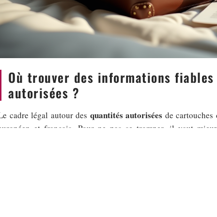
Où trouver des informations fiables 
autorisées ?
quantités autorisées
Le cadre légal autour des
de cartouches d
européen et français. Pour ne pas se tromper, il vaut mieux 
précisent régulièrement l’état des règles en vigueur concernant c
d’achat.
Les grands sites administratifs recensent l’ensemble des seuils à
rappellent que seuls les bureaux de tabac autorisés sont habilit
ressource de terrain : les bureaux de douane eux-mêmes, aux