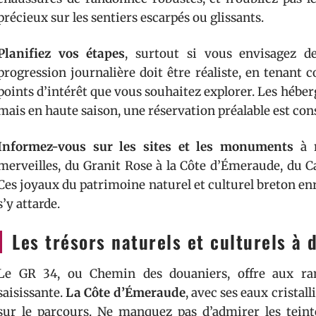
précieux sur les sentiers escarpés ou glissants.
Planifiez vos étapes
, surtout si vous envisagez d
progression journalière doit être réaliste, en tenant
points d’intérêt que vous souhaitez explorer. Les hébe
mais en haute saison, une réservation préalable est cons
Informez-vous sur les sites et les monuments
à n
merveilles, du Granit Rose à la Côte d’Émeraude, du C
Ces joyaux du patrimoine naturel et culturel breton enr
s’y attarde.
Les trésors naturels et culturels à 
Le GR 34, ou Chemin des douaniers, offre aux ra
saisissante.
La Côte d’Émeraude
, avec ses eaux cristall
sur le parcours. Ne manquez pas d’admirer les tein