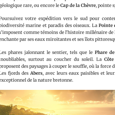
géologique rare, ou encore le
Cap de la Chèvre
, pointe 
Poursuivez votre expédition vers le sud pour cont
biodiversité marine et paradis des oiseaux. La
Pointe 
s’imposent comme témoins de l’histoire millénaire de 
enchante par ses eaux miroitantes et ses îlots pittoresq
Les phares jalonnant le sentier, tels que le
Phare de
inoubliables, surtout au coucher du soleil. La
Côte
proposent des paysages à couper le souffle, où la force de
Les fjords des
Abers
, avec leurs eaux paisibles et leu
exceptionnel de la nature bretonne.