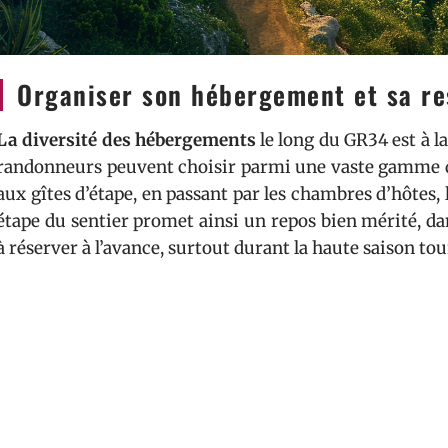
Organiser son hébergement et sa re
La diversité des hébergements
le long du GR34 est à l
randonneurs peuvent choisir parmi une vaste gamme d’
aux gîtes d’étape, en passant par les chambres d’hôtes, 
étape du sentier promet ainsi un repos bien mérité, da
à réserver à l’avance, surtout durant la haute saison tou
Les plaisirs du palais ne sont pas en reste, car le parc
qui sauront satisfaire les appétits les plus exigeants. D
gastronomiques, en passant par les marchés locaux et 
aux spécialités bretonnes ne manquent pas. La convivial
d’échanger des conseils et des anecdotes avec d’autres