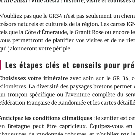
A lire aussi :
Ville Alésia : histoire, visite et coulisses
N’oubliez pas que le GR34 n’est pas seulement un chemi
trésors naturels et culturels de la région. Les cartes I
tels que la Côte d’Émeraude, le Granit Rose ou encore 
vous permettront de planifier vos visites et de ne r
qui jalonneront votre périple.
Les étapes clés et conseils pour pr
Choisissez votre itinéraire
avec soin sur le GR 34, 
kilomètres. La diversité des paysages bretons permet d
un tronçon spécifique ou l’aventure complète du sent
Fédération Française de Randonnée et les cartes détail
Anticipez les conditions climatiques
; le sentier est c
en Bretagne peut être capricieux. Équipez-vous en
chaussures de randonnée robustes, et n’oubliez pas l