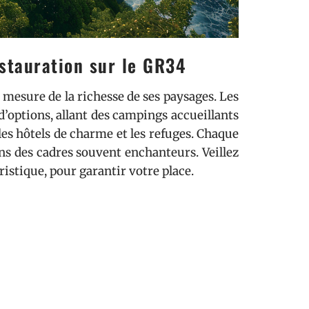
stauration sur le GR34
a mesure de la richesse de ses paysages. Les
options, allant des campings accueillants
les hôtels de charme et les refuges. Chaque
ns des cadres souvent enchanteurs. Veillez
ristique, pour garantir votre place.
ours regorge de
possibilités de restauration
es crêperies traditionnelles aux restaurants
les boulangeries, les occasions de goûter
ité des repas partagés est aussi l’occasion
 marcheurs.