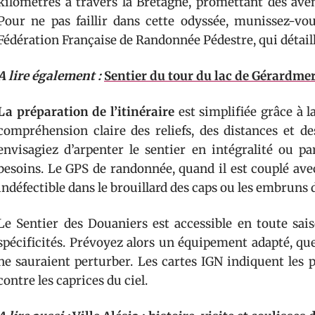
kilomètres à travers la Bretagne, promettant des aven
Pour ne pas faillir dans cette odyssée, munissez-v
Fédération Française de Randonnée Pédestre, qui détail
A lire également :
Sentier du tour du lac de Gérardmer
La préparation de l’itinéraire
est simplifiée grâce à l
compréhension claire des reliefs, des distances et de
envisagiez d’arpenter le sentier en intégralité ou pa
besoins. Le GPS de randonnée, quand il est couplé av
indéfectible dans le brouillard des caps ou les embruns 
Le Sentier des Douaniers est accessible en toute sai
spécificités. Prévoyez alors un équipement adapté, que
ne sauraient perturber. Les cartes IGN indiquent les 
contre les caprices du ciel.