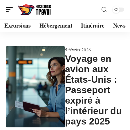
Excursions
Hébergement
Itinéraire
News
5 février 2026
Voyage en
avion aux
États-Unis :
Passeport
expiré à
l’intérieur du
pays 2025