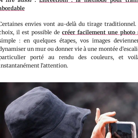
A lire aussi :
Libreetloin : la méthode pour tra
abordable
Certaines envies vont au-delà du tirage traditionnel.
choix, il est possible de
créer facilement une photo 
simple : en quelques étapes, vos images deviennen
dynamiser un mur ou donner vie à une montée d’escalier
particulier porté au rendu des couleurs, et vo
instantanément l’attention.