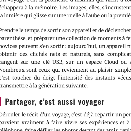
échappera à la mémoire. Les images, elles, s’incrustent.
la lumière qui glisse sur une ruelle à l’aube ou la pre
Prendre le temps de sortir son appareil et de déclencher
parenthèse, et préparer une collection de moments à feu
novices peuvent s’en sortir : aujourd’hui, un appareil
obtenir des clichés nets et naturels, sans complica
rangent sur une clé USB, sur un espace Cloud ou s’
Nombreux sont ceux qui reviennent au plaisir simple d
c’est toucher du doigt l’intensité des instants vécu
transmettre à la génération suivante.
Partager, c’est aussi voyager
Dérouler le récit d’un voyage, c’est déjà repartir un p
parvient vraiment à faire vivre ses expériences et à 
téléphone, faire défiler les photos devant des amis, re