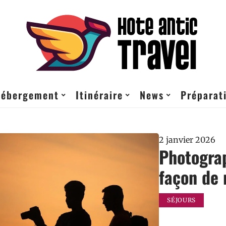
ébergement
Itinéraire
News
Préparati
2 janvier 2026
Photograp
façon de
SÉJOURS