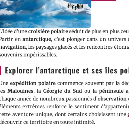
L’idée d’une
croisière polaire
séduit de plus en plus ceu
Partir en
antarctique
, c’est plonger dans un univers 
navigation
, les paysages glacés et les rencontres étonn
souvenirs impérissables.
Explorer l’antarctique et ses îles po
Une
expédition polaire
commence souvent par la déc
les
Malouines
, la
Géorgie du Sud
ou la
péninsule a
chaque année de nombreux passionnés d’
observation 
éléments extrêmes renforce le sentiment d’appartenir
cette aventure unique, dont certains choisissent une
découvrir ce territoire en toute intimité.