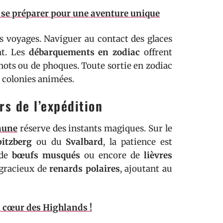
n se préparer pour une aventure unique
s voyages. Naviguer au contact des glaces
nt. Les
débarquements en zodiac
offrent
hots ou de phoques. Toute sortie en zodiac
 colonies animées.
rs de l’expédition
faune
réserve des instants magiques. Sur le
pitzberg
ou du
Svalbard
, la patience est
 de
bœufs musqués
ou encore de
lièvres
 gracieux de
renards polaires
, ajoutant au
u cœur des Highlands !