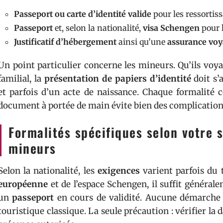
Passeport ou carte d’identité valide
pour les ressortis
Passeport
et, selon la nationalité,
visa Schengen
pour l
Justificatif d’hébergement
ainsi qu’une
assurance vo
Un point particulier concerne les mineurs. Qu’ils vo
familial, la
présentation de papiers d’identité
doit s’
et parfois d’un acte de naissance. Chaque formalité 
document à portée de main évite bien des complications
Formalités spécifiques selon votre s
mineurs
Selon la nationalité, les
exigences
varient parfois du t
européenne
et de l’espace Schengen, il suffit généra
un
passeport
en cours de validité. Aucune démarche 
touristique classique. La seule précaution : vérifier la d