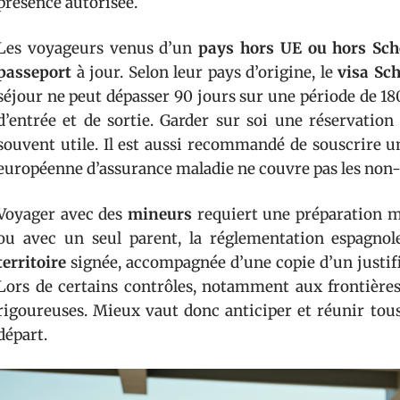
présence autorisée.
Les voyageurs venus d’un
pays hors UE ou hors Sc
passeport
à jour. Selon leur pays d’origine, le
visa Sc
séjour ne peut dépasser 90 jours sur une période de 180
d’entrée et de sortie. Garder sur soi une réservation 
souvent utile. Il est aussi recommandé de souscrire 
européenne d’assurance maladie ne couvre pas les non
Voyager avec des
mineurs
requiert une préparation m
ou avec un seul parent, la réglementation espagn
territoire
signée, accompagnée d’une copie d’un justific
Lors de certains contrôles, notamment aux frontières 
rigoureuses. Mieux vaut donc anticiper et réunir tous 
départ.