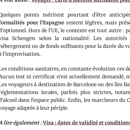
A voir aussi :
Voyager : carte d'identité suffisante pou
Quelques points méritent pourtant d’être anticipé
formalités pour l’Espagne
restent légères, mais pré
d’optionnel. Hors de l’UE, le contexte est tout autre : 
visa Schengen selon la nationalité. Les autorités 
hébergement ou de fonds suffisants pour la durée du v
à l’improvisation.
Les conditions sanitaires, en constante évolution ces d
Aucun test ni certificat n’est actuellement demandé, m
Les voyageurs à destination de Barcelone ou des îles B
réglementations locales, parfois plus strictes, no
d’alcool dans l’espace public. Enfin, les marcheurs du
voyage adaptée à leur périple.
A lire également :
Visa : dates de validité et condition