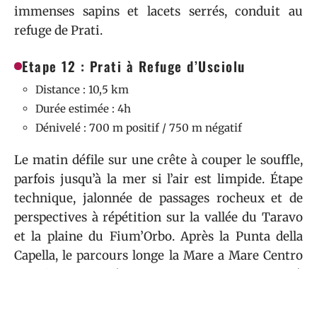
immenses sapins et lacets serrés, conduit au
refuge de Prati.
Etape 12 : Prati à Refuge d’Usciolu
Distance : 10,5 km
Durée estimée : 4h
Dénivelé : 700 m positif / 750 m négatif
Le matin défile sur une crête à couper le souffle,
parfois jusqu’à la mer si l’air est limpide. Étape
technique, jalonnée de passages rocheux et de
perspectives à répétition sur la vallée du Taravo
et la plaine du Fium’Orbo. Après la Punta della
Capella, le parcours longe la Mare a Mare Centro
puis file sur la crête de Punta Mozza. Attention à
l’eau : une seule source jalonne l’étape. Ceux qui
veulent prolonger peuvent piquer un crochet par