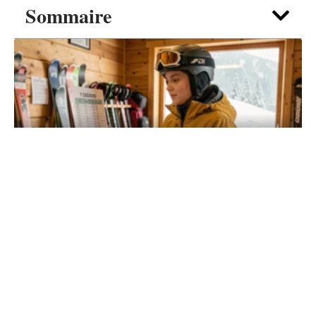
Sommaire
EXCURSIONS
Forfait de ski à La Plagne sans se ruiner :
comparer les options en 2026
6 août 2026
Contact
Mentions Légales
Sitemap
© 2025 | hoteantictravel.fr